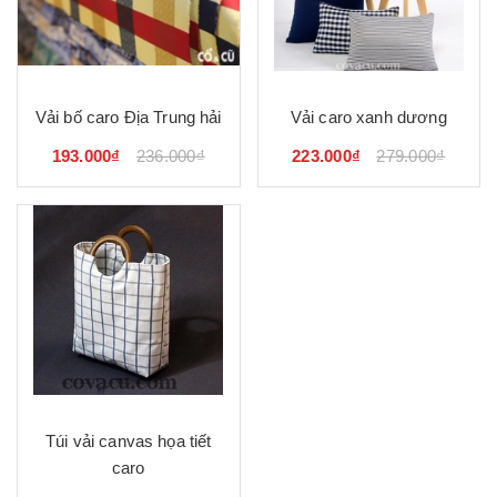
Vải bố caro Địa Trung hải
Vải caro xanh dương
193.000₫
236.000₫
223.000₫
279.000₫
Túi vải canvas họa tiết
caro