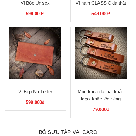
Ví Bóp Unisex
Ví nam CLASSIC da thật
599.000₫
549.000₫
Ví Bóp Nữ Letter
Móc khóa da thật khắc
logo, khắc tên riêng
599.000₫
79.000₫
BỘ SƯU TẬP VẢI CARO