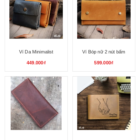
Ví Da Minimalist
Ví Bóp nữ 2 nút bấm
449.000₫
599.000₫