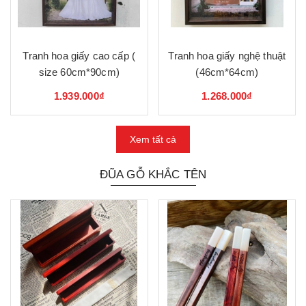
Tranh hoa giấy cao cấp (
Tranh hoa giấy nghệ thuật
size 60cm*90cm)
(46cm*64cm)
1.939.000₫
1.268.000₫
Xem tất cả
ĐŨA GỖ KHẮC TÊN