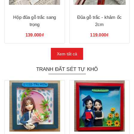
Hộp đũa gỗ trắc sang
Đũa gỗ trắc - khảm ốc
trọng
2cm
139.000₫
119.000₫
Xem tất cả
TRANH ĐẤT SÉT TỰ KHÔ