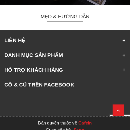
MẸO & HƯỚNG DẪN
LIÊN HỆ
DANH MỤC SẢN PHẨM
HỖ TRỢ KHÁCH HÀNG
CỔ & CŨ TRÊN FACEBOOK
Bản quyền thuộc về
Cafein
Cung cấp bởi
Sapo