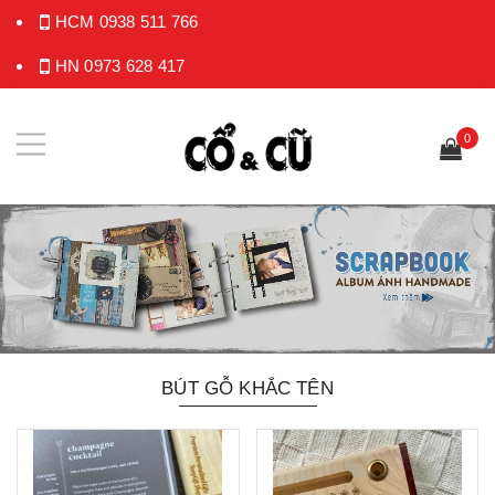
HCM
0938 511 766
HN
0973 628 417
0
BÚT GỖ KHẮC TÊN