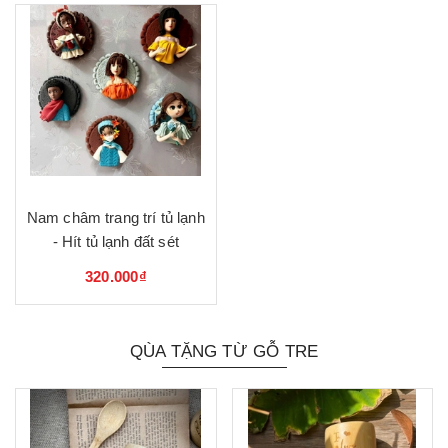
Nam châm trang trí tủ lạnh
- Hít tủ lạnh đất sét
320.000₫
QÙA TẶNG TỪ GỖ TRE