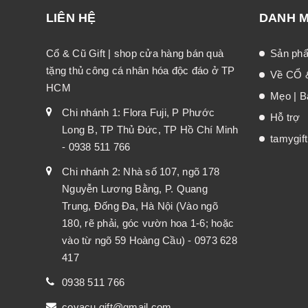
LIÊN HỆ
DANH 
Cổ & Cũ Gift | shop cửa hàng bán quà
Sản ph
tặng thủ công cá nhân hóa độc đáo ở TP
Về CỔ 
HCM
Mẹo | Bà
Chi nhánh 1: Flora Fuji, P Phước
Hỗ trợ
Long B, TP Thủ Đức, TP Hồ Chí Minh
tamygif
- 0938 511 766
Chi nhánh 2: Nhà số 107, ngõ 178
Nguyễn Lương Bằng, P. Quang
Trung, Đống Đa, Hà Nội (Vào ngõ
180, rẽ phải, góc vườn hoa 1-6; hoặc
vào từ ngõ 59 Hoàng Cầu) - 0973 628
417
0938 511 766
covacu.gift@gmail.com