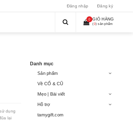
Đăng nhập
Đăng ký
GIỎ HÀNG
0
(
0
) sản phẩm
Danh mục
Sản phẩm
Về CỔ & CŨ
Mẹo | Bài viết
Hỗ trợ
 sử dụng
tamygift.com
ũa lại