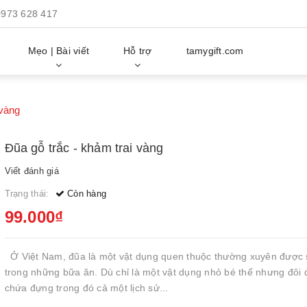
0973 628 417
Mẹo | Bài viết
Hỗ trợ
tamygift.com
 vàng
Đũa gỗ trắc - khảm trai vàng
Viết đánh giá
Trạng thái:
Còn hàng
99.000₫
Ở Việt Nam, đũa là một vật dụng quen thuộc thường xuyên được
trong những bữa ăn. Dù chỉ là một vật dụng nhỏ bé thế nhưng đôi đ
chứa đựng trong đó cả một lịch sử...