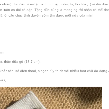
nhân) cho đến vĩ mô (doanh nghiệp, công ty, tổ chức,..) vì đôi đũa
ôn luôn có đôi có cặp. Tặng đũa cũng là mong người nhận có thể đó
là lời cầu chúc tình duyên sớm tìm được một nửa của mình.
 mm;
), thân đũa gỗ (18.7 cm);
ắc tên, số điện thoại, slogan tùy thích với nhiều font chữ đa dạng &
s,....