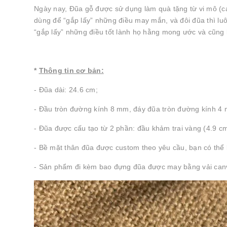
Ngày nay, Đũa gỗ được sử dụng làm quà tặng từ vi mô (cá 
dùng để “gắp lấy” những điều may mắn, và đôi đũa thì lu
“gắp lấy” những điều tốt lành họ hằng mong ước và cũng 
*
Thông tin cơ bản:
- Đũa dài: 24.6 cm;
- Đầu tròn đường kính 8 mm, đáy đũa tròn đường kính 4
- Đũa được cấu tạo từ 2 phần: đầu khảm trai vàng (4.9 cm
- Bề mặt thân đũa được custom theo yêu cầu, bạn có thể kh
- Sản phẩm đi kèm bao đựng đũa được may bằng vải canva