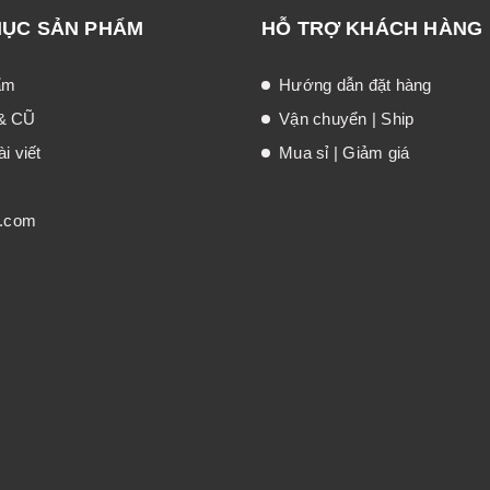
MỤC SẢN PHẨM
HỖ TRỢ KHÁCH HÀNG
ẩm
Hướng dẫn đặt hàng
& CŨ
Vận chuyển | Ship
i viết
Mua sỉ | Giảm giá
t.com