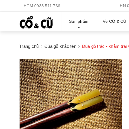
HCM
0938 511 766
HN
Sản phẩm
Về CỔ & CŨ
Trang chủ
Đũa gỗ khắc tên
Đũa gỗ trắc - khảm trai