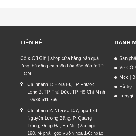
LIÊN HỆ
DANH 
Cổ & Cũ Gift | shop cửa hàng bán quà
Sản ph
tặng thủ công cá nhân hóa độc đáo ở TP
Về CỔ 
HCM
Mẹo | Bà
Chi nhánh 1: Flora Fuji, P Phước
Hỗ trợ
Long B, TP Thủ Đức, TP Hồ Chí Minh
tamygif
- 0938 511 766
Chi nhánh 2: Nhà số 107, ngõ 178
Nguyễn Lương Bằng, P. Quang
Trung, Đống Đa, Hà Nội (Vào ngõ
180, rẽ phải, góc vườn hoa 1-6; hoặc