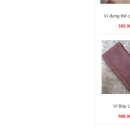
Ví đựng thẻ 
160.0
Ví Bóp 
599.0