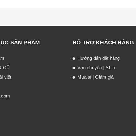
MỤC SẢN PHẨM
HỖ TRỢ KHÁCH HÀNG
ẩm
Hướng dẫn đặt hàng
& CŨ
Vận chuyển | Ship
i viết
Mua sỉ | Giảm giá
t.com