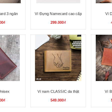
card 3 ngăn
Ví Đựng Namecard cao cấp
Ví 
00₫
299.000₫
Unisex
Ví nam CLASSIC da thật
Ví B
00₫
549.000₫