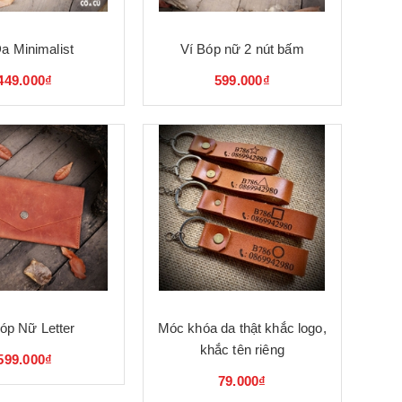
Da Minimalist
Ví Bóp nữ 2 nút bấm
449.000₫
599.000₫
óp Nữ Letter
Móc khóa da thật khắc logo,
khắc tên riêng
599.000₫
79.000₫