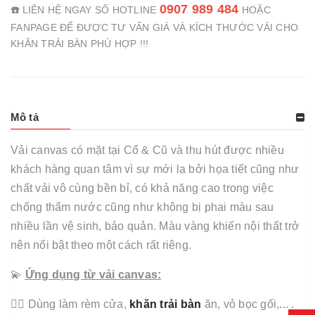
0907 989 484
☎️
LIÊN HỆ NGAY SỐ HOTLINE
HOẶC
FANPAGE ĐỂ ĐƯỢC TƯ VẤN GIÁ VÀ KÍCH THƯỚC VẢI CHO
KHĂN TRẢI BÀN PHÙ HỢP !!!
Mô tả
Vải canvas có mặt tại Cổ & Cũ và thu hút được nhiều
khách hàng quan tâm vì sự mới lạ bởi họa tiết cũng như
chất vải vô cùng bền bỉ, có khả năng cao trong việc
chống thấm nước cũng như không bị phai màu sau
nhiều lần vệ sinh, bảo quản. Màu vàng khiến nội thất trở
nên nổi bật theo một cách rất riêng.
💫
Ứng dụng từ vải canvas:
💁‍♀️ Dùng làm rèm cửa,
khăn trải bàn
ăn, vỏ bọc gối,... .