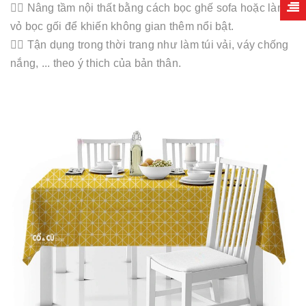
💁‍♀️ Nâng tầm nội thất bằng cách bọc ghế sofa hoặc làm
vỏ bọc gối để khiến không gian thêm nổi bật.
💁‍♀️ Tận dụng trong thời trang như làm túi vải, váy chống
nắng, ... theo ý thich của bản thân.