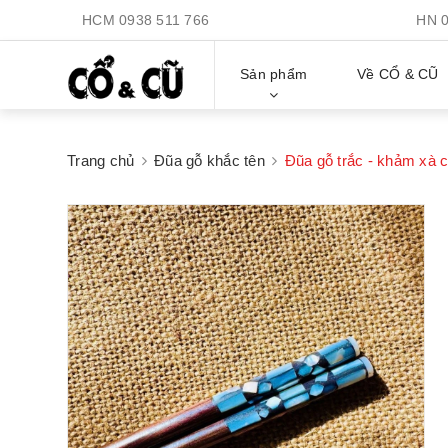
HCM
0938 511 766
HN
Sản phẩm
Về CỔ & CŨ
Trang chủ
Đũa gỗ khắc tên
Đũa gỗ trắc - khảm xà 