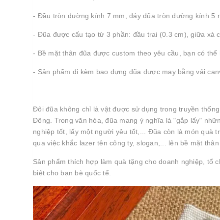
- Đầu tròn đường kính 7 mm, đáy đũa tròn đường kính 5
- Đũa được cấu tạo từ 3 phần: đầu trai (0.3 cm), giữa xà 
- Bề mặt thân đũa được custom theo yêu cầu, bạn có thể kh
- Sản phẩm đi kèm bao đựng đũa được may bằng vải canva
Đôi đũa không chỉ là vật được sử dụng trong truyền thố
Đông. Trong văn hóa, đũa mang ý nghĩa là "gắp lấy" những
nghiệp tốt, lấy một người yêu tốt,... Đũa còn là món quà
qua việc khắc lazer tên công ty, slogan,... lên bề mặt thân
Sản phẩm thích hợp làm quà tặng cho doanh nghiệp, tổ chứ
biệt cho bạn bè quốc tế.