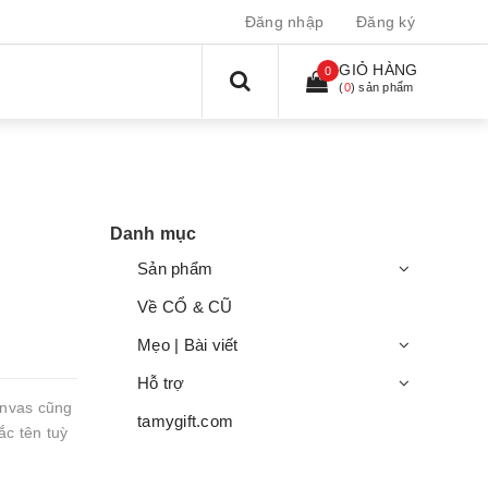
Đăng nhập
Đăng ký
GIỎ HÀNG
0
(
0
) sản phẩm
Danh mục
Sản phẩm
Về CỔ & CŨ
Mẹo | Bài viết
Hỗ trợ
anvas cũng
tamygift.com
c tên tuỳ