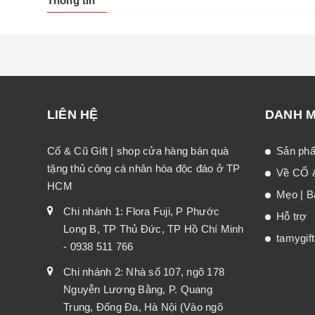
Thông tin
LIÊN HỆ
DANH 
Cổ & Cũ Gift | shop cửa hàng bán quà
Sản ph
tặng thủ công cá nhân hóa độc đáo ở TP
Về CỔ 
HCM
Mẹo | Bà
Chi nhánh 1: Flora Fuji, P Phước
Hỗ trợ
Long B, TP Thủ Đức, TP Hồ Chí Minh
tamygif
- 0938 511 766
Chi nhánh 2: Nhà số 107, ngõ 178
Nguyễn Lương Bằng, P. Quang
Trung, Đống Đa, Hà Nội (Vào ngõ