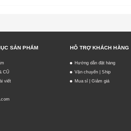
MỤC SẢN PHẨM
HỖ TRỢ KHÁCH HÀNG
ẩm
Hướng dẫn đặt hàng
& CŨ
Vận chuyển | Ship
i viết
Mua sỉ | Giảm giá
t.com