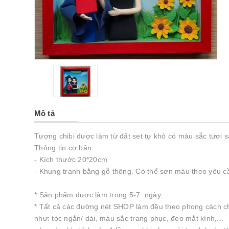
Mô tả
Tượng chibi được làm từ đất set tự khô có màu sắc tươi 
Thông tin cơ bản:
- Kích thước 20*20cm
- Khung tranh bằng gỗ thông. Có thể sơn màu theo yêu c
* Sản phẩm được làm trong 5-7 ngày.
* Tất cả các đường nét SHOP làm đều theo phong cách chib
như: tóc ngắn/ dài, màu sắc trang phục, đeo mắt kính,...