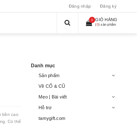
Đăng nhập
Đăng ký
GIỎ HÀNG
0
(
0
) sản phẩm
Danh mục
Sản phẩm
Về CỔ & CŨ
Mẹo | Bài viết
Hỗ trợ
ộ bền cao.
tamygift.com
ng. Có thể