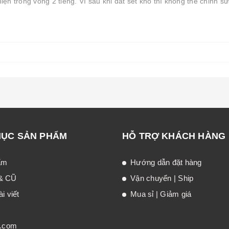
hiện trong vòng 2 tiếng. Vì sau khi đất sét khô thì không thể chỉnh sử
MỤC SẢN PHẨM
HỖ TRỢ KHÁCH HÀNG
ẩm
Hướng dẫn đặt hàng
& CŨ
Vận chuyển | Ship
i viết
Mua sỉ | Giảm giá
t.com