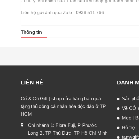
- Lưu ý: chỉ chỉnh sửa 1 lần sau khi shop gởi tranh hoàn t
Liên hệ gửi ảnh qua Zalo : 0938.511.766
Thông tin
LIÊN HỆ
DANH 
Cổ & Cũ Gift | shop cửa hàng bán quà
Sản ph
tặng thủ công cá nhân hóa độc đáo ở TP
Về CỔ 
HCM
Mẹo | Bà
Chi nhánh 1: Flora Fuji, P Phước
Hỗ trợ
Long B, TP Thủ Đức, TP Hồ Chí Minh
tamygif