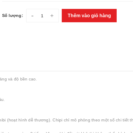
-
+
Thêm vào giỏ hàng
Số lượng:
sáng và độ bền cao.
ầu.
i (hoạt hình dễ thương). Chipi chỉ mô phỏng theo một số chi tiết t