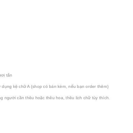
ơi tắn
ử dụng kệ chữ A (shop có bán kèm, nếu bạn order thêm)
g người cần thêu hoặc thêu hoa, thêu lịch chữ tùy thích.