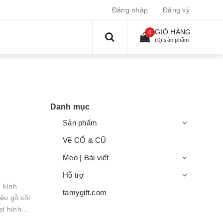
Đăng nhập
Đăng ký
GIỎ HÀNG
0
(
0
) sản phẩm
Danh mục
Sản phẩm
Về CỔ & CŨ
Mẹo | Bài viết
Hỗ trợ
 kính
tamygift.com
ệu gỗ sồi
t hình...