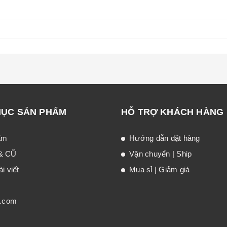
MỤC SẢN PHẨM
HỖ TRỢ KHÁCH HÀNG
ẩm
Hướng dẫn đặt hàng
& CŨ
Vận chuyển | Ship
i viết
Mua sỉ | Giảm giá
t.com