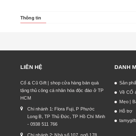
Thông tin
LIÊN HỆ
DANH 
Cổ & Cũ Gift | shop cửa hàng bán quà
Sản ph
tặng thủ công cá nhân hóa độc đáo ở TP
Về CỔ 
HCM
Mẹo | Bà
Chi nhánh 1: Flora Fuji, P Phước
Hỗ trợ
Long B, TP Thủ Đức, TP Hồ Chí Minh
tamygif
- 0938 511 766
Chi nhánh 2: Nhà số 107, ngõ 178