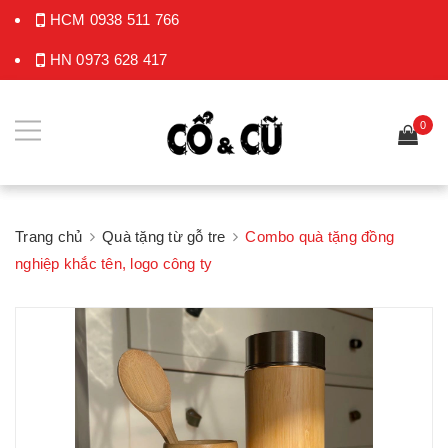
HCM
0938 511 766
HN
0973 628 417
0
Trang chủ
Quà tặng từ gỗ tre
Combo quà tặng đồng
nghiệp khắc tên, logo công ty