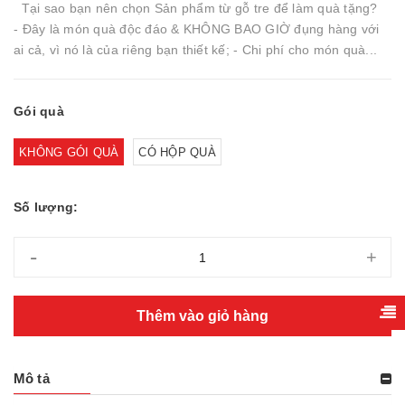
Tại sao bạn nên chọn Sản phẩm từ gỗ tre để làm quà tặng?
- Đây là món quà độc đáo & KHÔNG BAO GIỜ đụng hàng với
ai cả, vì nó là của riêng bạn thiết kế; - Chi phí cho món quà...
Gói quà
KHÔNG GÓI QUÀ
CÓ HỘP QUÀ
Số lượng:
-
+
Thêm vào giỏ hàng
Mô tả