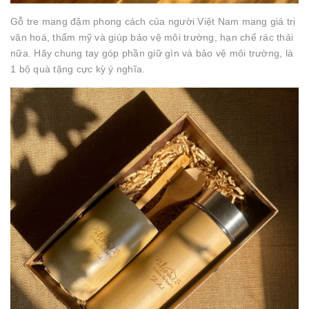
Gỗ tre mang đậm phong cách của người Việt Nam mang giá trị
văn hoá, thẩm mỹ và giúp bảo vệ môi trường, hạn chế rác thải
nữa. Hãy chung tay góp phần giữ gìn và bảo vệ môi trường, là
1 bộ quà tặng cực kỳ ý nghĩa.