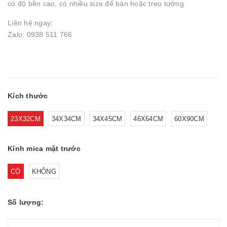
có độ bền cao, có nhiều size để bàn hoặc treo tường
Liên hệ ngay:
Zalo: 0938 511 766
Kích thước
23X32CM
34X34CM
34X45CM
46X64CM
60X90CM
Kính mica mặt trước
CÓ
KHÔNG
Số lượng: