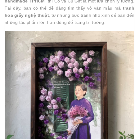
handmade TPHCM
thì Cổ và Cũ Gift là một lựa chọn lý tưởng.
Tại đây, bạn có thể dễ dàng tìm thấy vô vàn mẫu mã
tranh
hoa giấy nghệ thuật
, từ những bức tranh nhỏ xinh để bàn đến
những tác phẩm lớn hơn dùng để trang trí tường.