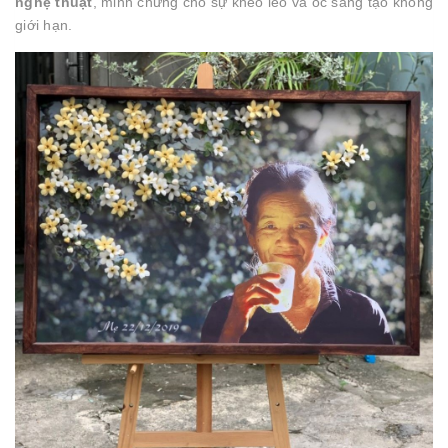
nghệ thuật
, minh chứng cho sự khéo léo và óc sáng tạo không
giới hạn.