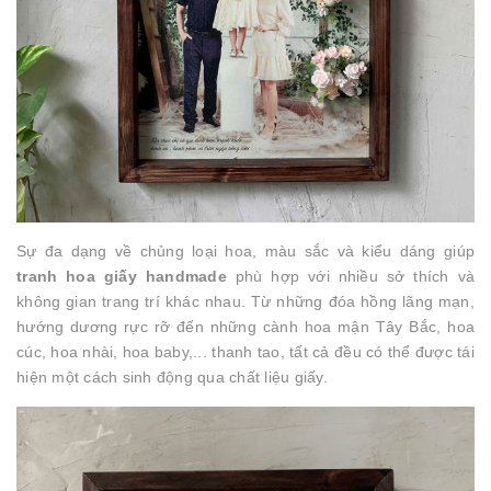
Sự đa dạng về chủng loại hoa, màu sắc và kiểu dáng giúp
tranh hoa giấy handmade
phù hợp với nhiều sở thích và
không gian trang trí khác nhau. Từ những đóa hồng lãng mạn,
hướng dương rực rỡ đến những cành hoa mận Tây Bắc, hoa
cúc, hoa nhài, hoa baby,... thanh tao, tất cả đều có thể được tái
hiện một cách sinh động qua chất liệu giấy.