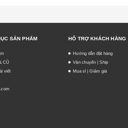
MỤC SẢN PHẨM
HỖ TRỢ KHÁCH HÀNG
ẩm
Hướng dẫn đặt hàng
& CŨ
Vận chuyển | Ship
i viết
Mua sỉ | Giảm giá
t.com