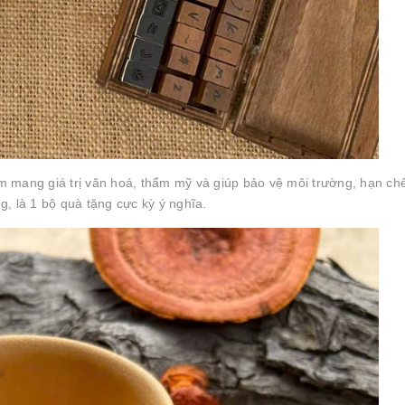
 mang giá trị văn hoá, thẩm mỹ và giúp bảo vệ môi trường, hạn chế
, là 1 bộ quà tặng cực kỳ ý nghĩa.