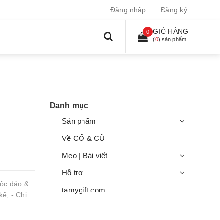
Đăng nhập
Đăng ký
GIỎ HÀNG
0
(
0
) sản phẩm
Danh mục
Sản phẩm
Về CỔ & CŨ
Mẹo | Bài viết
Hỗ trợ
độc đáo &
tamygift.com
ế; - Chi