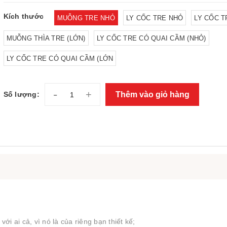
Kích thước
MUỖNG TRE NHỎ
LY CỐC TRE NHỎ
LY CỐC T
MUỖNG THÌA TRE (LỚN)
LY CỐC TRE CÓ QUAI CẦM (NHỎ)
LY CỐC TRE CÓ QUAI CẦM (LỚN
-
+
Thêm vào giỏ hàng
Số lượng:
ai cả, vì nó là của riêng bạn thiết kế;