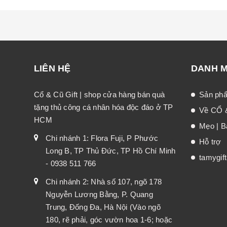
LIÊN HỆ
DANH 
Cổ & Cũ Gift | shop cửa hàng bán quà
Sản ph
tặng thủ công cá nhân hóa độc đáo ở TP
Về CỔ 
HCM
Mẹo | Bà
Chi nhánh 1: Flora Fuji, P Phước
Hỗ trợ
Long B, TP Thủ Đức, TP Hồ Chí Minh
tamygif
- 0938 511 766
Chi nhánh 2: Nhà số 107, ngõ 178
Nguyễn Lương Bằng, P. Quang
Trung, Đống Đa, Hà Nội (Vào ngõ
180, rẽ phải, góc vườn hoa 1-6; hoặc