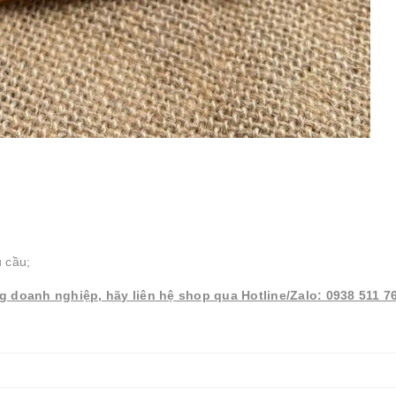
u cầu;
g doanh nghiệp, hãy liên hệ shop qua Hotline/Zalo: 0938 511 7