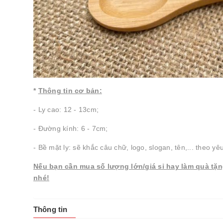
*
Thông tin cơ bản:
- Ly cao: 12 - 13cm;
- Đường kính: 6 - 7cm;
- Bề mặt ly: sẽ khắc câu chữ, logo, slogan, tên,... theo yê
Nếu bạn cần mua số lượng lớn/giá sỉ hay làm quà tặn
nhé!
Thông tin