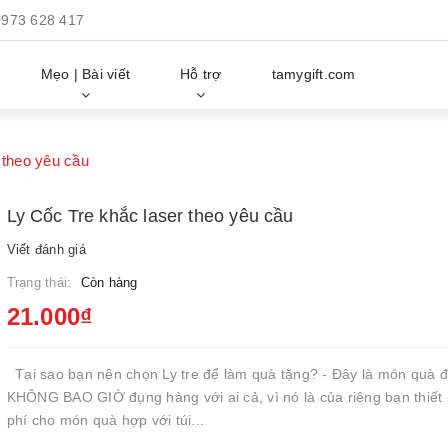
0973 628 417
Mẹo | Bài viết
Hỗ trợ
tamygift.com
 theo yêu cầu
Ly Cốc Tre khắc laser theo yêu cầu
Viết đánh giá
Trạng thái:
Còn hàng
21.000₫
Tại sao bạn nên chọn Ly tre để làm quà tặng? - Đây là món quà 
KHÔNG BAO GIỜ đụng hàng với ai cả, vì nó là của riêng bạn thiết k
phí cho món quà hợp với túi...