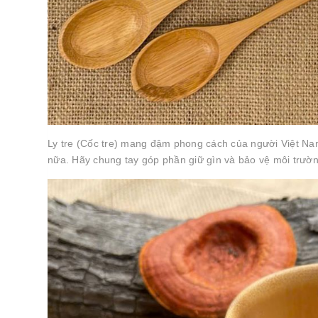
Ly tre (Cốc tre) mang đậm phong cách của người Việt Nam
nữa. Hãy chung tay góp phần giữ gìn và bảo vệ môi trường