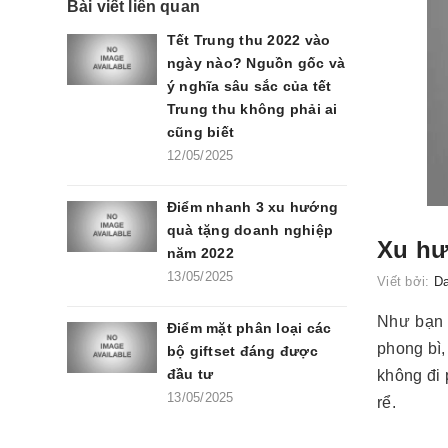
Bài viết liên quan
Tết Trung thu 2022 vào
ngày nào? Nguồn gốc và
ý nghĩa sâu sắc của tết
Trung thu không phải ai
cũng biết
12/05/2025
Điểm nhanh 3 xu hướng
quà tặng doanh nghiệp
Xu hư
năm 2022
13/05/2025
Viết bởi:
D
Như bạn đ
Điểm mặt phân loại các
phong bì,
bộ giftset đáng được
đầu tư
không đi 
13/05/2025
rể.