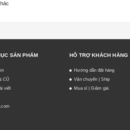
khác
MỤC SẢN PHẨM
HỖ TRỢ KHÁCH HÀNG
ẩm
Hướng dẫn đặt hàng
& CŨ
Vận chuyển | Ship
i viết
Mua sỉ | Giảm giá
t.com