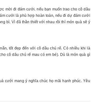
ược mời đi đám cưới. nếu bạn muốn trao cho cô dâu
 đám cưới là phù hợp hoàn toàn, nếu đi dự đám cưới
 bì. Vì đã thân thiết với nhau rồi thì món quà sẽ ý
, tốt đẹp đến với cô dâu chú rể. Có nhiều khi là
 cho cô dâu chú rể mau có em bé). Dù là món quà gì
uà cưới mang ý nghĩa chúc họ mãi hạnh phúc. Yêu