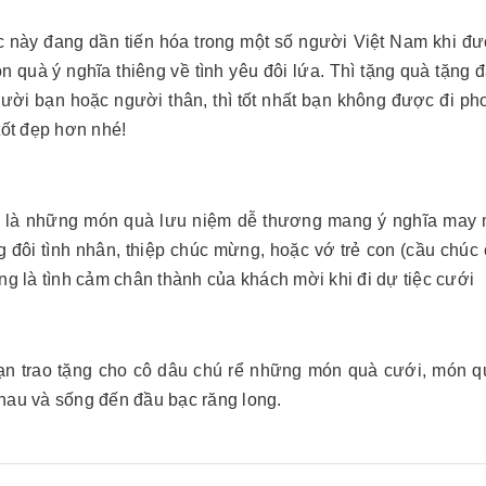
c này đang dần tiến hóa trong một số người Việt Nam khi đ
n quà ý nghĩa thiêng về tình yêu đôi lứa. Thì tặng quà tặng
ời bạn hoặc người thân, thì tốt nhất bạn không được đi phong
tốt đẹp hơn nhé!
 là những món quà lưu niệm dễ thương mang ý nghĩa may mắn
 đôi tình nhân, thiệp chúc mừng, hoặc vớ trẻ con (cầu chúc
ng là tình cảm chân thành của khách mời khi đi dự tiệc cưới
ạn trao tặng cho cô dâu chú rể những món quà cưới, món q
au và sống đến đầu bạc răng long.