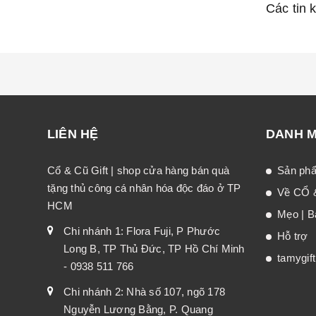
Các tin 
LIÊN HỆ
DANH 
Cổ & Cũ Gift | shop cửa hàng bán quà
Sản ph
tặng thủ công cá nhân hóa độc đáo ở TP
Về CỔ 
HCM
Mẹo | Bà
Chi nhánh 1: Flora Fuji, P Phước
Hỗ trợ
Long B, TP Thủ Đức, TP Hồ Chí Minh
tamygif
- 0938 511 766
Chi nhánh 2: Nhà số 107, ngõ 178
Nguyễn Lương Bằng, P. Quang