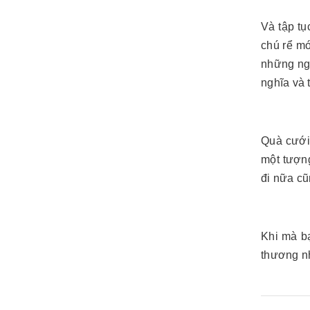
Và tập tụ
chú rể mó
những ngư
nghĩa và 
Quà cưới
một tượng
đi nữa cũ
Khi mà b
thương nh