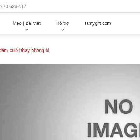
0973 628 417
Mẹo | Bài viết
Hỗ trợ
tamygift.com
đám cưới thay phong bì