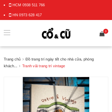
HCM
0938 511 766
HN
0973 628 417
0
Trang chủ
Đồ trang trí ngày tết cho nhà cửa, phòng
khách...
Tranh vải trang trí vintage