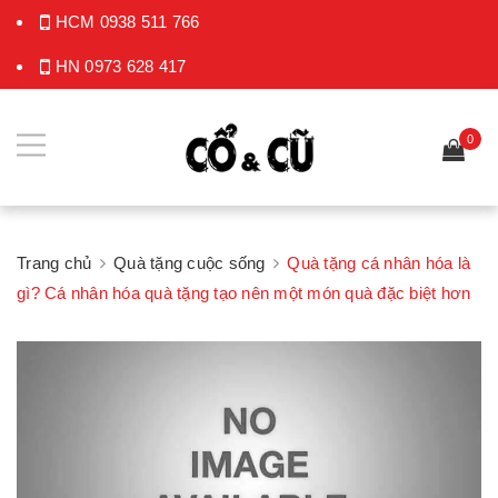
HCM
0938 511 766
HN
0973 628 417
0
Trang chủ
Quà tặng cuộc sống
Quà tặng cá nhân hóa là
gì? Cá nhân hóa quà tặng tạo nên một món quà đặc biệt hơn