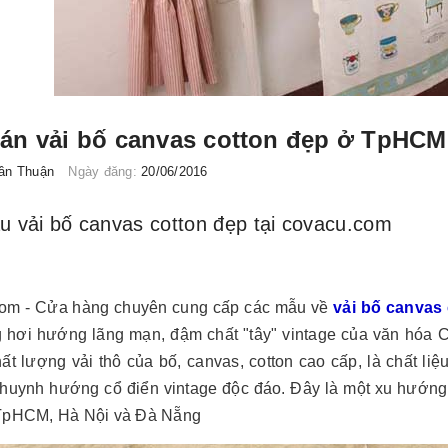
án vải bố canvas cotton đẹp ở TpHCM
ần Thuận
Ngày đăng:
20/06/2016
 vải bố canvas cotton đẹp tại covacu.com
om - Cửa hàng chuyên cung cấp các mẫu về
vải bố canvas
g hơi hướng lãng mạn, đậm chất "tây" vintage của văn hóa
ất lượng vải thô của bố, canvas, cotton cao cấp, là chất liệ
huynh hướng cổ điển vintage độc đáo. Đây là một xu hướng 
TpHCM, Hà Nội và Đà Nẵng