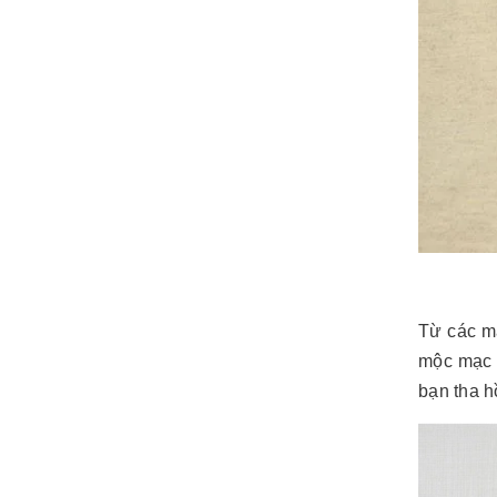
Từ các mẫ
mộc mạc n
bạn tha h