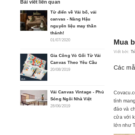
Bài viết liên quan
Từ điển về Vải bố, vải
canvas - Nàng Hậu
nguyên liệu may thần
thánh!
01/07/2020
Mua b
Viết bởi:
Tr
Gia Công Vỏ Gối Từ Vải
Canvas Theo Yêu Cầu
Các mẫu
20/08/2019
Vải Canvas Vintage - Phủ
Covacu.c
Sóng Ngôi Nhà Việt
tính man
28/06/2019
đáo và ch
cửa với k
lớn như 