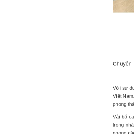
Chuyên b
Với sự d
Việt Nam.
phong thá
Vải bố c
trong nhà
phong các