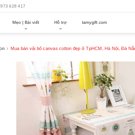
0973 628 417
Mẹo | Bài viết
Hỗ trợ
tamygift.com
ton
Mua bán vải bố canvas cotton đẹp ở TpHCM, Hà Nội, Đà Nẵ