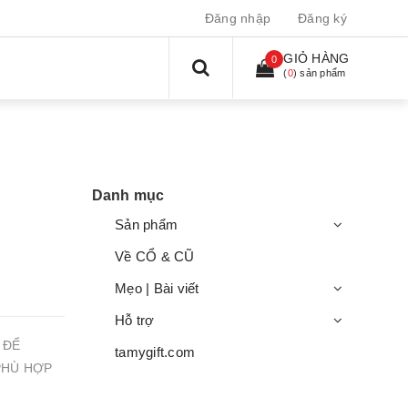
Đăng nhập
Đăng ký
GIỎ HÀNG
0
(
0
) sản phẩm
Danh mục
Sản phẩm
Về CỔ & CŨ
Mẹo | Bài viết
Hỗ trợ
 ĐỂ
tamygift.com
PHÙ HỢP