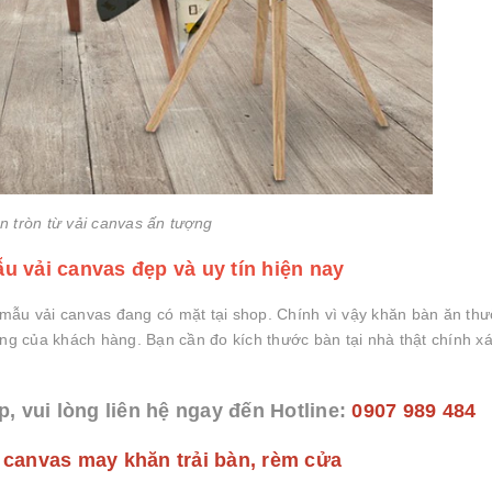
n tròn từ vải canvas ấn tượng
u vải canvas đẹp và uy tín hiện nay
 mẫu vải canvas đang có mặt tại shop. Chính vì vậy khăn bàn ăn th
êng của khách hàng. Bạn cần đo kích thước bàn tại nhà thật chính x
p, vui lòng liên hệ ngay đến Hotline:
0907 989 484
 canvas may khăn trải bàn, rèm cửa