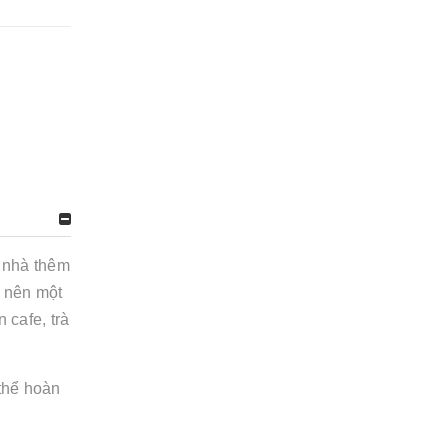
 nhà thêm
o nên một
 cafe, trà
 thể hoàn