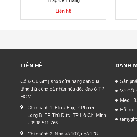
Thập Đen Trắng
Liên hệ
LIÊN HỆ
DANH 
Cổ & Cũ Gift | shop cửa hàng bán quà
Sản ph
tặng thủ công cá nhân hóa độc đáo ở TP
Về CỔ 
HCM
Mẹo | Bà
Chi nhánh 1: Flora Fuji, P Phước
Hỗ trợ
Long B, TP Thủ Đức, TP Hồ Chí Minh
tamygif
- 0938 511 766
Chi nhánh 2: Nhà số 107, ngõ 178