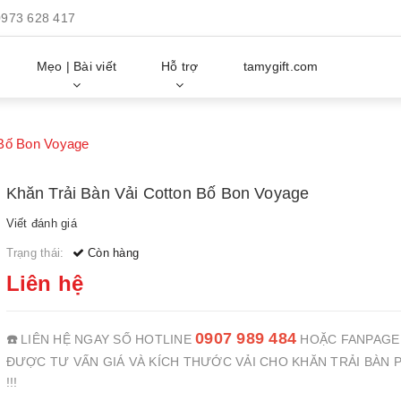
0973 628 417
Mẹo | Bài viết
Hỗ trợ
tamygift.com
 Bố Bon Voyage
Khăn Trải Bàn Vải Cotton Bố Bon Voyage
Viết đánh giá
Trạng thái:
Còn hàng
Liên hệ
0907 989 484
☎️
LIÊN HỆ NGAY SỐ HOTLINE
HOẶC FANPAGE
ĐƯỢC TƯ VẤN GIÁ VÀ KÍCH THƯỚC VẢI CHO KHĂN TRẢI BÀN 
!!!