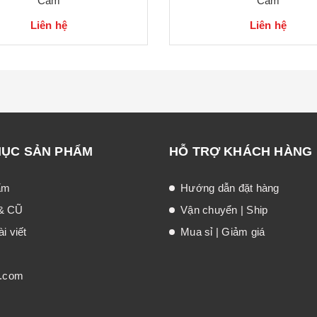
Cam
Cam
Liên hệ
Liên hệ
MỤC SẢN PHẨM
HỖ TRỢ KHÁCH HÀNG
ẩm
Hướng dẫn đặt hàng
& CŨ
Vận chuyển | Ship
i viết
Mua sỉ | Giảm giá
t.com