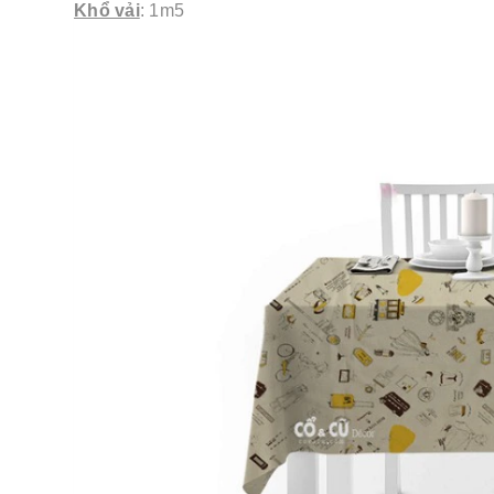
Khổ vải
: 1m5