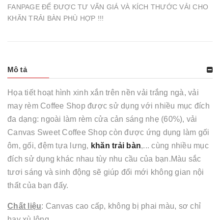
FANPAGE ĐỂ ĐƯỢC TƯ VẤN GIÁ VÀ KÍCH THƯỚC VẢI CHO
KHĂN TRẢI BÀN PHÙ HỢP !!!
Mô tả
Họa tiết hoạt hình xinh xắn trên nền vải trắng ngà, vải
may rèm Coffee Shop được sử dụng với nhiều mục đích
đa dạng: ngoài làm rèm cửa cản sáng nhẹ (60%), vải
Canvas Sweet Coffee Shop còn được ứng dụng làm gối
ôm, gối, đệm tựa lưng,
khăn trải bàn
,... cùng nhiều mục
đích sử dụng khác nhau tùy nhu cầu của bạn.Màu sắc
tươi sáng và sinh động sẽ giúp đổi mới không gian nội
thất của bạn đấy.
Chất liệu
: Canvas cao cấp, không bị phai màu, sơ chỉ
hay xù lông.