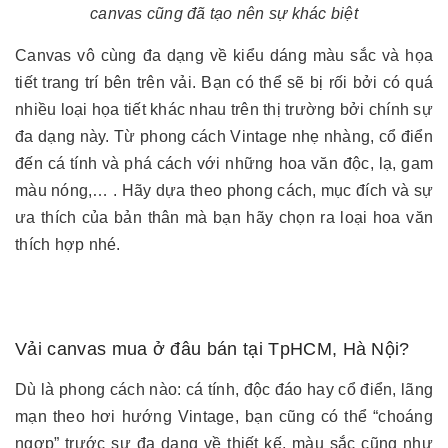
canvas cũng đã tạo nên sự khác biệt
Canvas vô cùng đa dạng về kiểu dáng màu sắc và họa
tiết trang trí bên trên vải. Bạn có thể sẽ bị rối bởi có quá
nhiều loại họa tiết khác nhau trên thị trường bởi chính sự
đa dạng này. Từ phong cách Vintage nhẹ nhàng, cổ điển
đến cá tính và phá cách với những hoa văn độc, lạ, gam
màu nóng,… . Hãy dựa theo phong cách, mục đích và sự
ưa thích của bản thân mà bạn hãy chọn ra loại hoa văn
thích hợp nhé.
Vải canvas mua ở đâu bán tại TpHCM, Hà Nội?
Dù là phong cách nào: cá tính, độc đáo hay cổ điển, lãng
mạn theo hơi hướng Vintage, bạn cũng có thể “choáng
ngợp” trước sự đa dạng về thiết kế, màu sắc cũng như