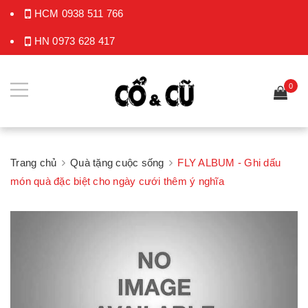
HCM
0938 511 766
HN
0973 628 417
0
Trang chủ
Quà tặng cuộc sống
FLY ALBUM - Ghi dấu
món quà đặc biệt cho ngày cưới thêm ý nghĩa