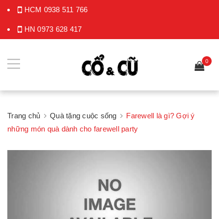
HCM
0938 511 766
HN
0973 628 417
0
Trang chủ
Quà tặng cuộc sống
Farewell là gì? Gợi ý
những món quà dành cho farewell party