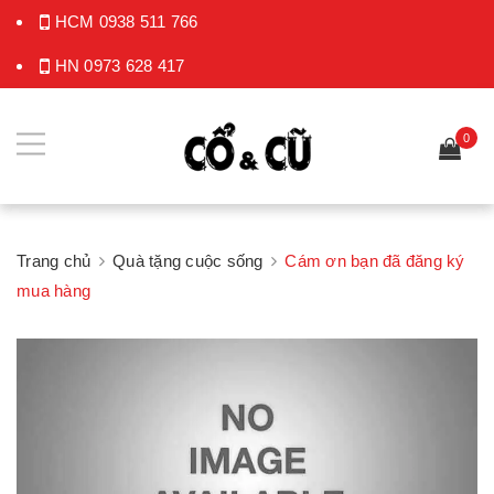
HCM
0938 511 766
HN
0973 628 417
0
Trang chủ
Quà tặng cuộc sống
Cám ơn bạn đã đăng ký
mua hàng