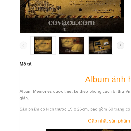
Mô tả
Album ảnh 
Album Memories được thiết kế theo phong cách bì thư Vin
giản.
Sản phẩm có kích thước 19 x 26cm, bao gồm 60 trang có th
Cập nhật sản phẩm 