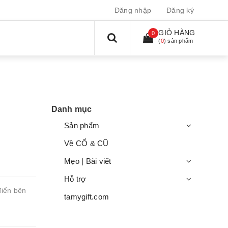
Đăng nhập
Đăng ký
GIỎ HÀNG
0
(
0
) sản phẩm
Danh mục
Sản phẩm
Về CỔ & CŨ
Mẹo | Bài viết
Hỗ trợ
điển bên
tamygift.com