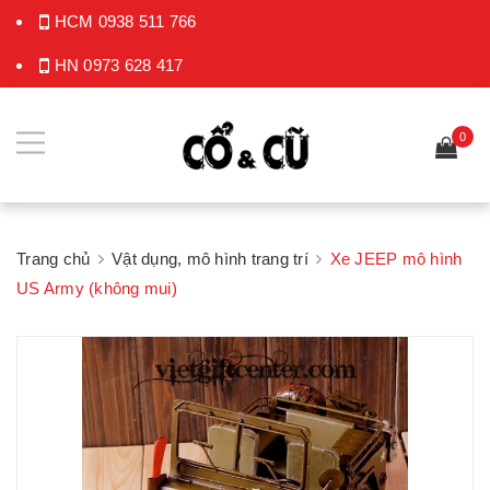
HCM
0938 511 766
HN
0973 628 417
0
Trang chủ
Vật dụng, mô hình trang trí
Xe JEEP mô hình
US Army (không mui)