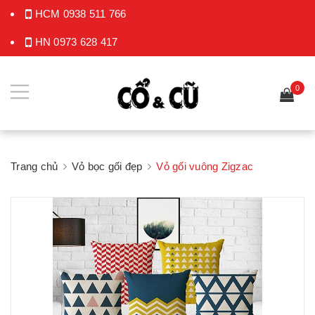
HCM
0938 511 766
HN
0973 628 417
0
Trang chủ
Vỏ bọc gối đẹp
Vỏ gối vuông Zigzac