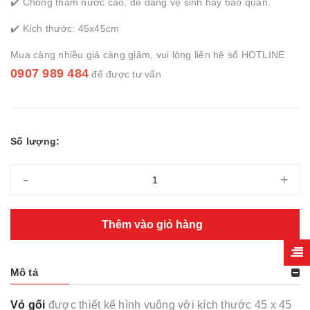
✔️ Chống thấm nước cao, dễ dàng vệ sinh hay bảo quản.
✔️ Kích thước: 45x45cm
Mua càng nhiều giá càng giảm, vui lòng liên hệ số HOTLINE
0907 989 484
để được tư vấn
Số lượng:
-
+
Thêm vào giỏ hàng
Mô tả
Vỏ gối
được thiết kế hình vuông với kích thước 45 x 45