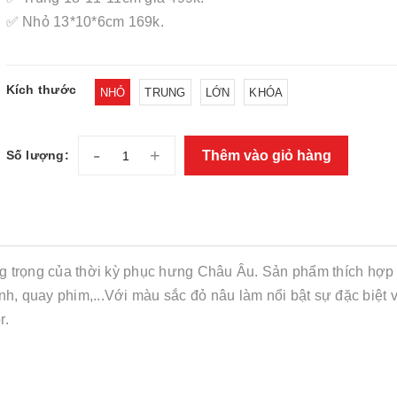
✅ Nhỏ 13*10*6cm 169k.
Kích thước
NHỎ
TRUNG
LỚN
KHÓA
-
+
Thêm vào giỏ hàng
Số lượng:
g trọng của thời kỳ phục hưng Châu Âu. Sản phẩm thích hợp 
h, quay phim,...Với màu sắc đỏ nâu làm nổi bật sự đặc biệt và
r.