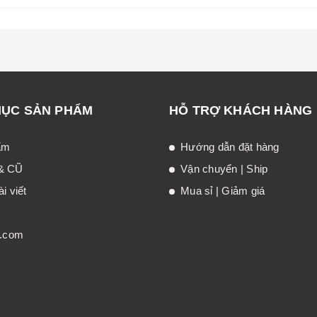
MỤC SẢN PHẨM
HỖ TRỢ KHÁCH HÀNG
ẩm
Hướng dẫn đặt hàng
& CŨ
Vận chuyển | Ship
i viết
Mua sỉ | Giảm giá
t.com