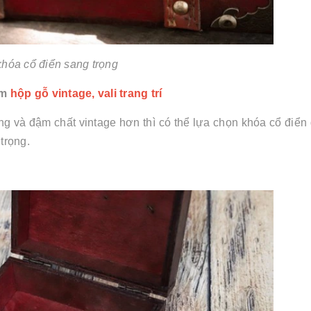
hóa cổ điển sang trọng
êm
hộp gỗ vintage, vali trang trí
g và đậm chất vintage hơn thì có thể lựa chọn khóa cổ điể
 trọng.