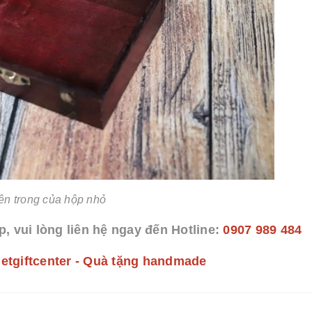
ên trong của hộp nhỏ
p, vui lòng liên hệ ngay đến Hotline:
0907 989 484
ietgiftcenter - Quà tặng handmade