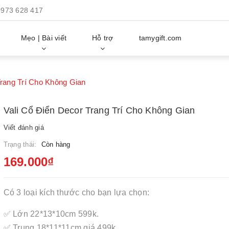
0973 628 417
Mẹo | Bài viết
Hỗ trợ
tamygift.com
Trang Trí Cho Không Gian
Vali Cổ Điển Decor Trang Trí Cho Không Gian
Viết đánh giá
Trạng thái:
Còn hàng
169.000₫
Có 3 loại kích thước cho bạn lựa chọn:
✅ Lớn 22*13*10cm 599k.
✅ Trung 18*11*11cm giá 499k.