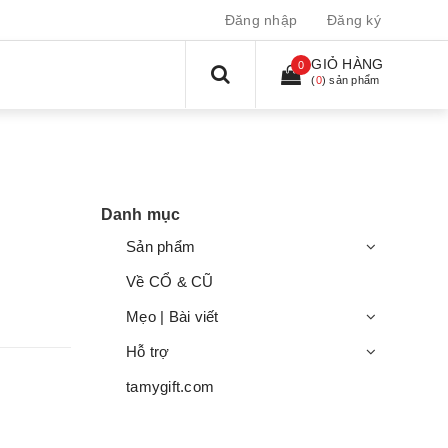
Đăng nhập
Đăng ký
GIỎ HÀNG
0
(
0
) sản phẩm
Danh mục
Sản phẩm
Về CỔ & CŨ
Mẹo | Bài viết
Hỗ trợ
tamygift.com