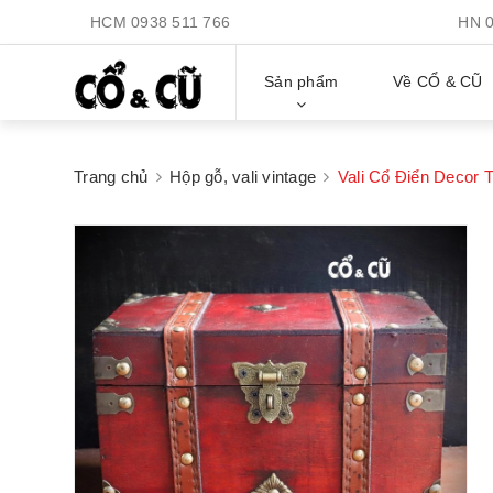
HCM
0938 511 766
HN
Sản phẩm
Về CỔ & CŨ
Trang chủ
Hộp gỗ, vali vintage
Vali Cổ Điển Decor 