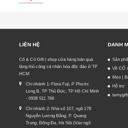
LIÊN HỆ
DANH 
Cổ & Cũ Gift | shop cửa hàng bán quà
Sản ph
tặng thủ công cá nhân hóa độc đáo ở TP
Về CỔ 
HCM
Mẹo | Bà
Chi nhánh 1: Flora Fuji, P Phước
Hỗ trợ
Long B, TP Thủ Đức, TP Hồ Chí Minh
tamygif
- 0938 511 766
Chi nhánh 2: Nhà số 107, ngõ 178
Nguyễn Lương Bằng, P. Quang
Trung, Đống Đa, Hà Nội (Vào ngõ