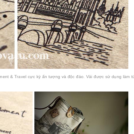
ent & Travel cực kỳ ấn tượng và độc đáo. Vải được sử dụng làm t