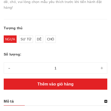
dê, chó, vui lòng chọn mẫu yêu thích trước khi tiến hành đặt
hàng!
Tượng thú
NGỰA
SƯ TỬ
DÊ
CHÓ
Số lượng:
-
+
Thêm vào giỏ hàng
Mô tả