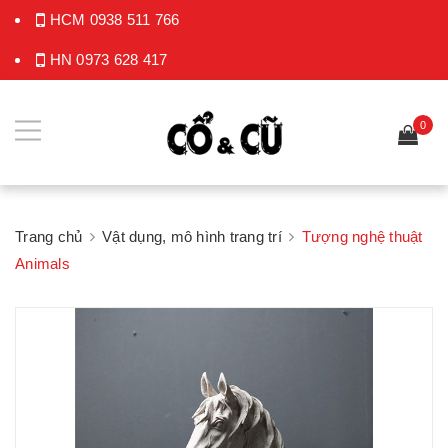
HCM
0938 511 766
HN
0973 628 417
0
Trang chủ
Vật dụng, mô hình trang trí
Tượng nghệ thuật
Animals