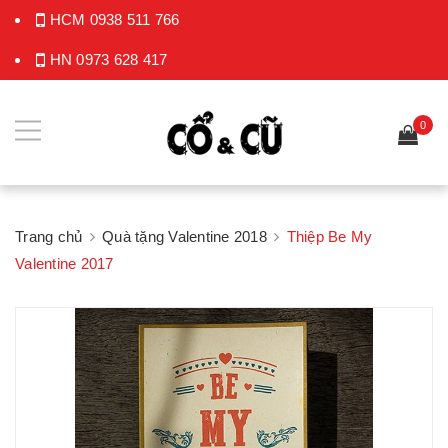
HCM
0938 511 766
HN
0973 628 417
0
Trang chủ
Quà tặng Valentine 2018
Thiệp Be My
Valentine 2017