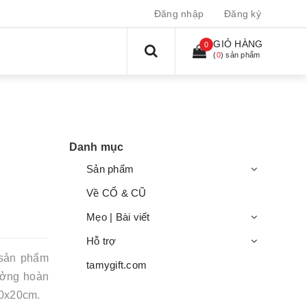
Đăng nhập
Đăng ký
GIỎ HÀNG
0
(
0
) sản phẩm
Danh mục
Sản phẩm
Về CỔ & CŨ
Mẹo | Bài viết
Hỗ trợ
 sản phẩm
tamygift.com
ưởng hoàn
20x20cm.