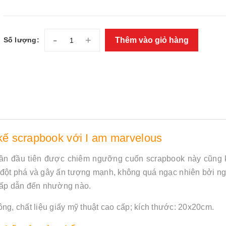
-
+
Thêm vào giỏ hàng
Số lượng:
 kế scrapbook với I am marvelous
 lần đầu tiên được chiêm ngưỡng cuốn scrapbook này cũng 
, đột phá và gây ấn tượng mạnh, không quá ngạc nhiên bởi ng
hấp dẫn đến nhường nào.
công,
chất liệu giấy mỹ thuật cao cấp; kích thước: 20x20cm.