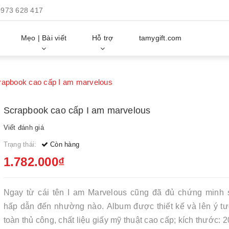
0973 628 417
Mẹo | Bài viết
Hỗ trợ
tamygift.com
rapbook cao cấp I am marvelous
Scrapbook cao cấp I am marvelous
Viết đánh giá
Trạng thái:
Còn hàng
1.782.000₫
Ngay từ cái tên I am Marvelous cũng đã đủ chứng minh
hấp dẫn đến nhường nào.
Album được thiết kế và lên ý t
toàn thủ công,
chất liệu giấy mỹ thuật cao cấp; kích thước: 