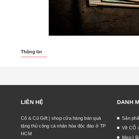
Thông tin
LIÊN HỆ
DANH 
Cổ & Cũ Gift | shop cửa hàng bán quà
Sản ph
tặng thủ công cá nhân hóa độc đáo ở TP
Về CỔ 
HCM
Mẹo | Bà