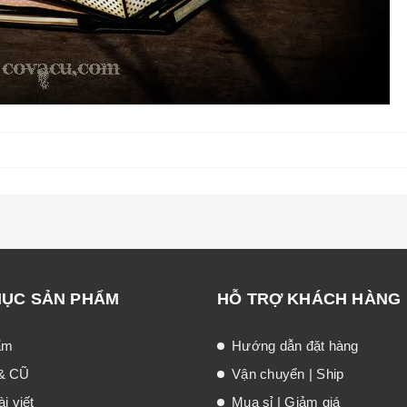
MỤC SẢN PHẨM
HỖ TRỢ KHÁCH HÀNG
ẩm
Hướng dẫn đặt hàng
& CŨ
Vận chuyển | Ship
i viết
Mua sỉ | Giảm giá