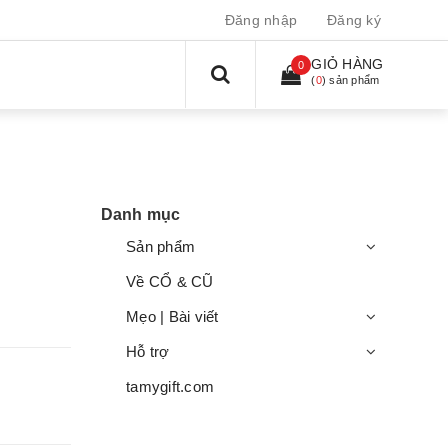
Đăng nhập
Đăng ký
GIỎ HÀNG
0
(
0
) sản phẩm
Danh mục
Sản phẩm
Về CỔ & CŨ
Mẹo | Bài viết
Hỗ trợ
tamygift.com