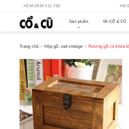
HCM
0938 511 766
HN
Sản phẩm
Về CỔ & CŨ
Trang chủ
Hộp gỗ, vali vintage
Rương gỗ có khóa 