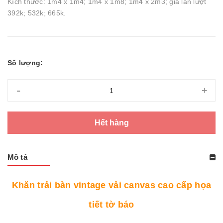
Kích thước: 1m4 x 1m4; 1m4 x 1m8; 1m4 x 2m3; giá lần lượt
392k; 532k; 665k.
Số lượng:
-
+
Hết hàng
Mô tả
Khăn trải bàn vintage vải canvas cao cấp họa
tiết tờ báo