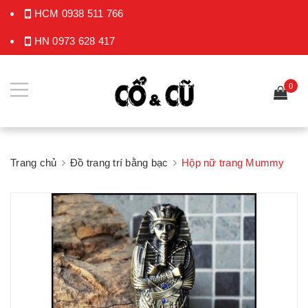
HCM
0938 511 766
HN
0973 628 417
0
Trang chủ
Đồ trang trí bằng bạc
Hộp nữ trang Mummy