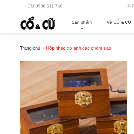
HCM
0938 511 766
HN
Sản phẩm
Về CỔ & CŨ
Trang chủ
Hộp nhạc cơ ảnh các chòm sao