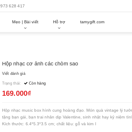
0973 628 417
Mẹo | Bài viết
Hỗ trợ
tamygift.com
Hộp nhạc cơ ảnh các chòm sao
Viết đánh giá
Trạng thái:
Còn hàng
169.000₫
Hộp nhạc music box hình cung hoàng đạo. Món quà vintage lý tưở
tặng bạn gái, bạn trai nhân dịp Valentine, sinh nhật hay kỷ niệm tìn
Kích thước: 6.4*5.3*3.5 cm; chất liệu: gỗ và kim l