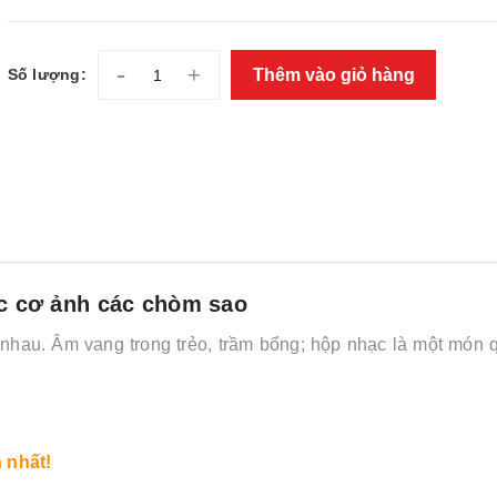
-
+
Thêm vào giỏ hàng
Số lượng:
c cơ ảnh các chòm sao
nhau. Âm vang trong trẻo, trầm bổng; hộp nhạc là một món 
.
 nhất!