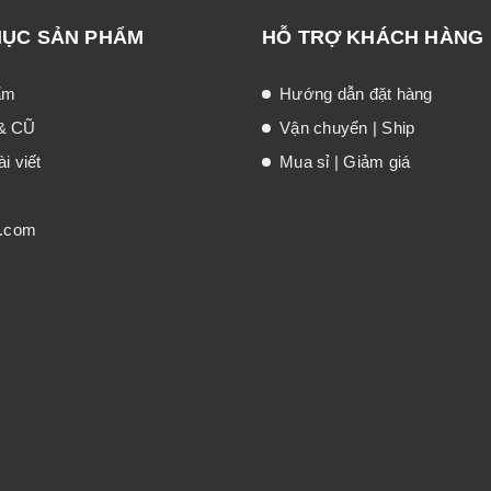
MỤC SẢN PHẨM
HỖ TRỢ KHÁCH HÀNG
ẩm
Hướng dẫn đặt hàng
& CŨ
Vận chuyển | Ship
i viết
Mua sỉ | Giảm giá
t.com