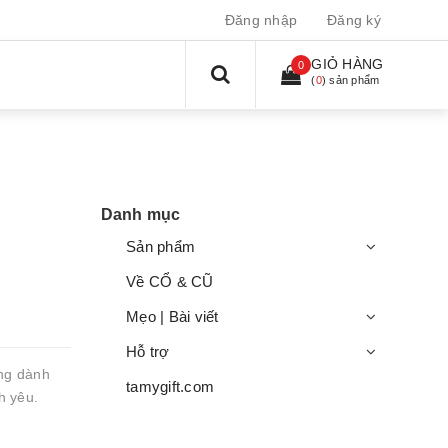
Đăng nhập
Đăng ký
GIỎ HÀNG
0
(
0
) sản phẩm
Danh mục
Sản phẩm
Về CỔ & CŨ
Mẹo | Bài viết
Hỗ trợ
ng dành
tamygift.com
h yêu.