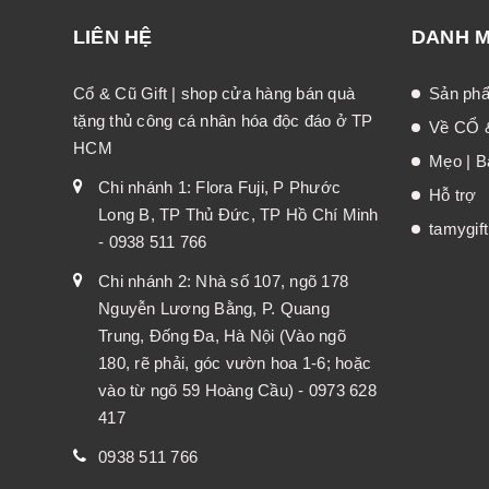
LIÊN HỆ
DANH 
Cổ & Cũ Gift | shop cửa hàng bán quà
Sản ph
tặng thủ công cá nhân hóa độc đáo ở TP
Về CỔ 
HCM
Mẹo | Bà
Chi nhánh 1: Flora Fuji, P Phước
Hỗ trợ
Long B, TP Thủ Đức, TP Hồ Chí Minh
tamygif
- 0938 511 766
Chi nhánh 2: Nhà số 107, ngõ 178
Nguyễn Lương Bằng, P. Quang
Trung, Đống Đa, Hà Nội (Vào ngõ
180, rẽ phải, góc vườn hoa 1-6; hoặc
vào từ ngõ 59 Hoàng Cầu) - 0973 628
417
0938 511 766