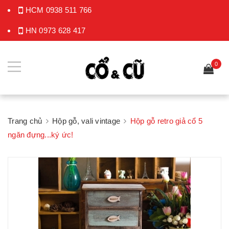
HCM
0938 511 766
HN
0973 628 417
0
Trang chủ
Hộp gỗ, vali vintage
Hộp gỗ retro giả cổ 5
ngăn đựng...ký ức!