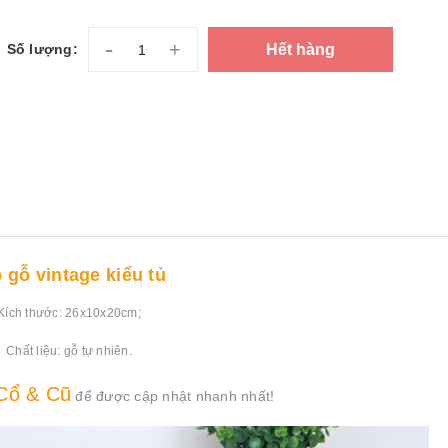
-
+
Hết hàng
Số lượng:
 gỗ vintage kiểu tủ
Kích thước: 26x10x20cm;
Chất liệu: gỗ tự nhiên.
Cổ & Cũ
để được cập nhật nhanh nhất!