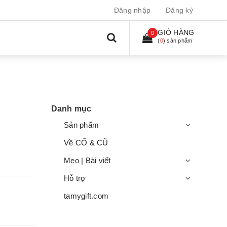
Đăng nhập
Đăng ký
GIỎ HÀNG
0
(
0
) sản phẩm
Danh mục
Sản phẩm
Về CỔ & CŨ
Mẹo | Bài viết
Hỗ trợ
tamygift.com