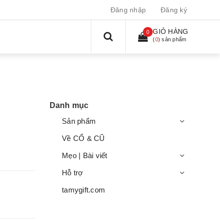
Đăng nhập
Đăng ký
GIỎ HÀNG
0
(
0
) sản phẩm
Danh mục
Sản phẩm
Về CỔ & CŨ
Mẹo | Bài viết
Hỗ trợ
tamygift.com