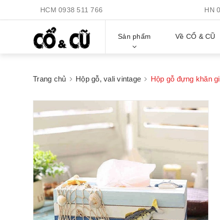
HCM
0938 511 766
HN
Sản phẩm
Về CỔ & CŨ
Trang chủ
Hộp gỗ, vali vintage
Hộp gỗ đựng khăn gi