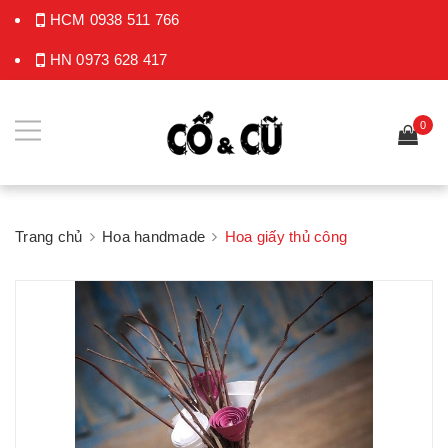
HCM
0938 511 766
HN
0973 628 417
0
Trang chủ
Hoa handmade
Hoa giấy thủ công