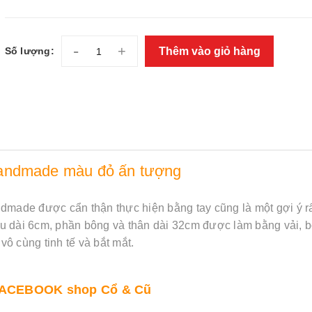
-
+
Thêm vào giỏ hàng
Số lượng:
handmade màu đỏ ấn tượng
ndmade được cẩn thận thực hiện bằng tay cũng là một gợi ý r
u dài 6cm, phần bông và thân dài 32cm được làm bằng vải, b
ô cùng tinh tế và bắt mắt.
 FACEBOOK shop Cổ & Cũ