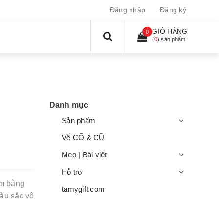
Đăng nhập
Đăng ký
GIỎ HÀNG
0
(
0
) sản phẩm
Danh mục
Sản phẩm
Về CỔ & CŨ
Mẹo | Bài viết
Hỗ trợ
àm bằng
tamygift.com
màu sắc vô