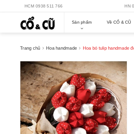
HCM
0938 511 766
HN
Sản phẩm
Về CỔ & CŨ
Trang chủ
Hoa handmade
Hoa bó tulip handmade đ