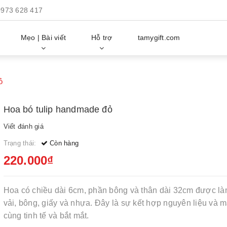
0973 628 417
Mẹo | Bài viết
Hỗ trợ
tamygift.com
ỏ
Hoa bó tulip handmade đỏ
Viết đánh giá
Trạng thái:
Còn hàng
220.000₫
Hoa có chiều dài 6cm, phần bông và thân dài 32cm được l
vải, bông, giấy và nhựa. Đây là sự kết hợp nguyên liệu và 
cùng tinh tế và bắt mắt.