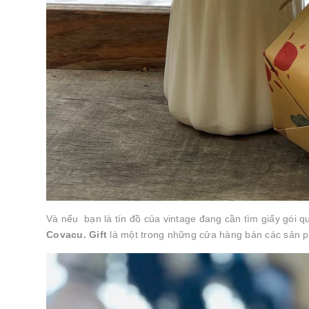
Và nếu bạn là tín đồ của vintage đang cần tìm giấy gói q
Covacu. Gift
là một trong những cửa hàng bán các sản p