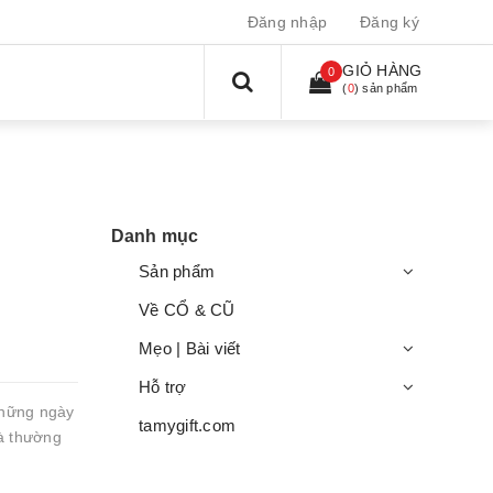
Đăng nhập
Đăng ký
GIỎ HÀNG
0
(
0
) sản phẩm
Danh mục
Sản phẩm
Về CỔ & CŨ
Mẹo | Bài viết
Hỗ trợ
những ngày
tamygift.com
uà thường