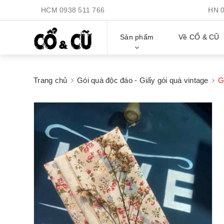
HCM
0938 511 766
HN
Sản phẩm
Về CỔ & CŨ
Trang chủ
Gói quà độc đáo - Giấy gói quà vintage
G