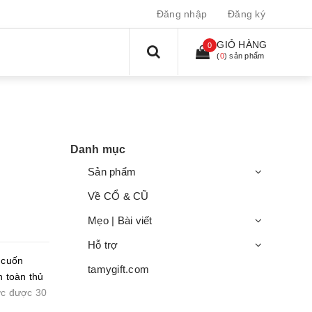
Đăng nhập
Đăng ký
GIỎ HÀNG
0
(
0
) sản phẩm
Danh mục
Sản phẩm
Về CỔ & CŨ
Mẹo | Bài viết
Hỗ trợ
 cuốn
tamygift.com
 toàn thủ
ợc được 30