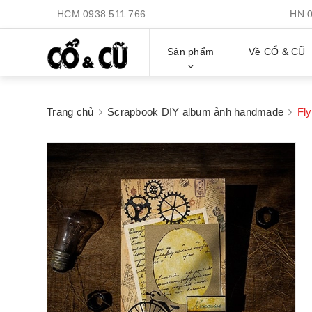
HCM
0938 511 766
HN
Sản phẩm
Về CỔ & CŨ
Trang chủ
Scrapbook DIY album ảnh handmade
Fl