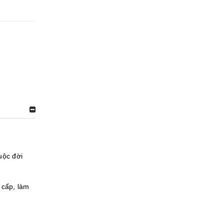
uộc đời
 cấp, làm