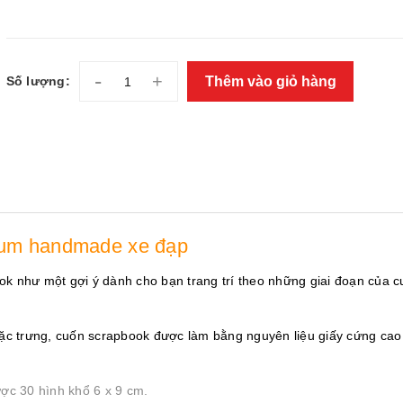
-
+
Thêm vào giỏ hàng
Số lượng:
bum handmade xe đạp
ok như một gợi ý dành cho bạn trang trí theo những giai đoạn của c
c trưng, cuốn scrapbook được làm bằng nguyên liệu giấy cứng cao
ược 30 hình khổ 6 x 9 cm.