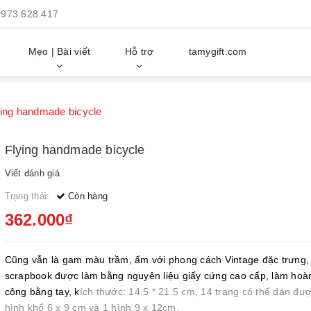
0973 628 417
Mẹo | Bài viết
Hỗ trợ
tamygift.com
ying handmade bicycle
Flying handmade bicycle
Viết đánh giá
Trạng thái:
Còn hàng
362.000₫
Cũng vẫn là gam màu trầm, ấm với phong cách Vintage đặc trưng,
scrapbook được làm bằng nguyên liệu giấy cứng cao cấp, làm hoàn
công bằng tay, k
ích thước: 14.5 * 21.5 cm, 14 trang có thể dán đư
hình khổ 6 x 9 cm và 1 hình 9 x 12cm.