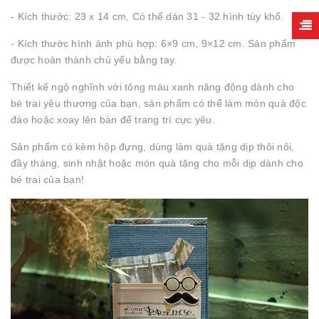
- Kích thước: 23 x 14 cm, Có thể dán 31 - 32 hình tùy khổ.
- Kích thước hình ảnh phù hợp: 6×9 cm, 9×12 cm. Sản phẩm
được hoàn thành chủ yếu bằng tay.
Thiết kế ngộ nghĩnh với tông màu xanh năng động dành cho
bé trai yêu thương của bạn, sản phẩm có thể làm món quà độc
đáo hoặc xoay lên bàn để trang trí cực yêu.
Sản phẩm có kèm hộp đựng, dùng làm quà tặng dịp thôi nôi,
đầy tháng, sinh nhật hoặc món quà tặng cho mỗi dịp dành cho
bé trai của bạn!