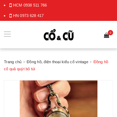
HCM
0938 511 766
HN
0973 628 417
0
Trang chủ
Đồng hồ, điện thoại kiểu cổ vintage
Đồng hồ
cổ quả quýt bỏ túi