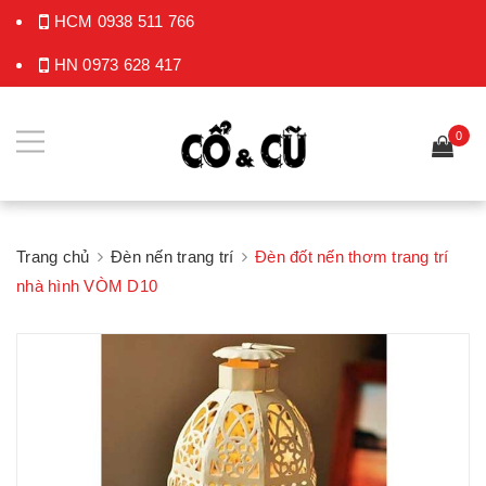
HCM
0938 511 766
HN
0973 628 417
0
Trang chủ
Đèn nến trang trí
Đèn đốt nến thơm trang trí
nhà hình VÒM D10