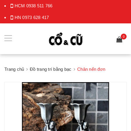
HCM
0938 511 766
HN
0973 628 417
0
Trang chủ
Đồ trang trí bằng bạc
Chân nến đơn