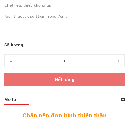
Chất liệu: thiếc không gỉ.
Kích thước: cao 11cm, rộng 7cm.
Số lượng:
-
+
Hết hàng
Mô tả
Chân nến đơn hình thiên thần