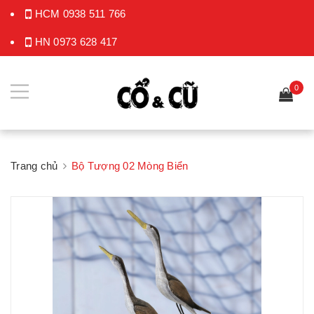
HCM
0938 511 766
HN
0973 628 417
0
Trang chủ
Bộ Tượng 02 Mòng Biển